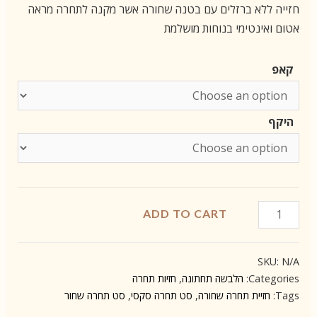
חזייה ללא ברזלים עם בטנה שחורה אשר מקנה לתחרה מראה
אטום ואינטימי בנוחות מושלמת
קאפ
היקף
חזיית
ADD TO CART
תחרה
סימון
SKU:
N/A
quantity
Categories:
הלבשה תחתונה
,
חזיות תחרה
Tags:
חזיית תחרה שחורה
,
סט תחרה סקסי
,
סט תחרה שחור