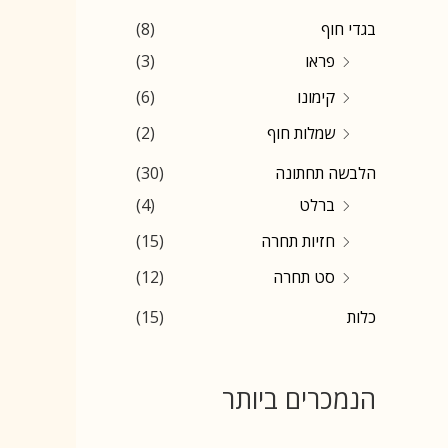
r
r
בגדי חוף
(8)
i
i
פראו
(3)
c
c
קימונו
(6)
e
e
שמלות חוף
(2)
הלבשה תחתונה
(30)
ברלט
(4)
חזיות תחרה
(15)
סט תחרה
(12)
כלות
(15)
הנמכרים ביותר