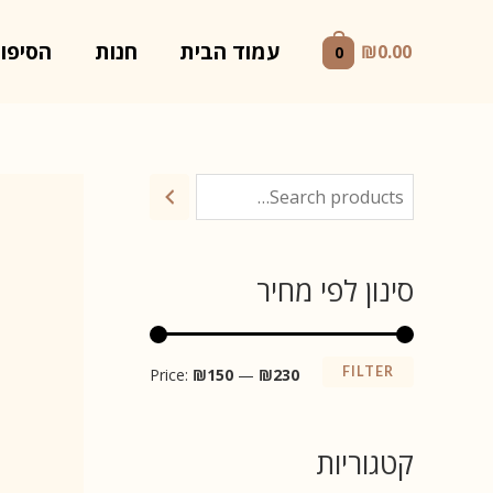
ילוג
תוכן
עמוד הבית
חנות
הסיפור
₪
0.00
0
סינון לפי מחיר
M
M
FILTER
Price:
₪150
—
₪230
a
i
n
x
קטגוריות
p
p