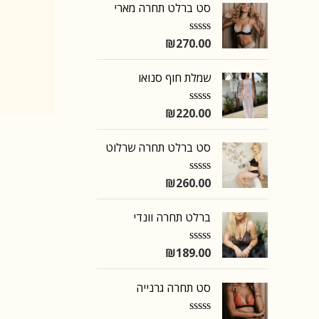
סט ברלט תחרה מארי
₪
270.00
R
a
t
שמלת חוף סנואו
e
d
0
o
₪
220.00
R
u
a
t
t
o
סט ברלט תחרה שרלוט
e
f
d
5
0
o
₪
260.00
R
u
a
t
t
o
ברלט תחרה וונדי
e
f
d
5
0
o
₪
189.00
R
u
a
t
t
o
סט תחרה גרנייה
e
f
d
5
0