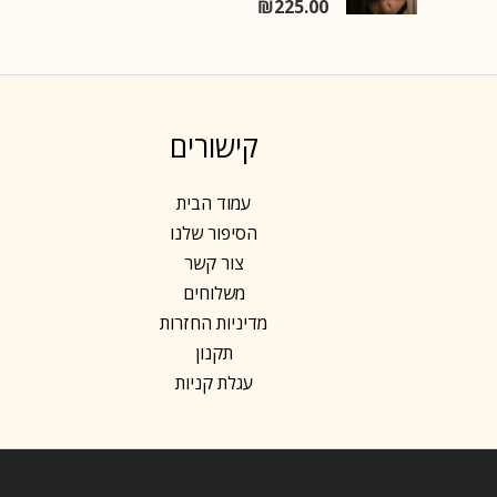
o
₪
225.00
R
u
a
t
t
o
e
f
d
5
0
o
u
קישורים
t
o
f
5
עמוד הבית
הסיפור שלנו
צור קשר
משלוחים
מדיניות החזרות
תקנון
עגלת קניות