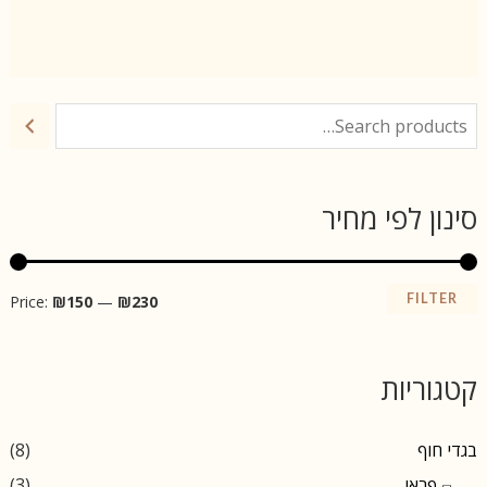
סינון לפי מחיר
M
M
FILTER
Price:
₪150
—
₪230
a
i
n
x
קטגוריות
p
p
r
r
בגדי חוף
(8)
i
i
פראו
(3)